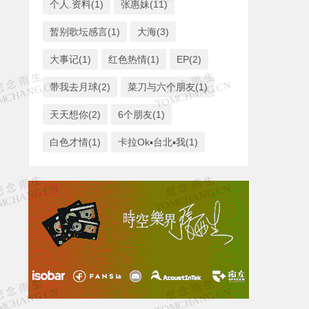
个人.资料(1)
张惠妹(11)
暂别歌坛感言(1)
大海(3)
大事记(1)
红色热情(1)
EP(2)
带我去月球(2)
菜刀与六个朋友(1)
天天想你(2)
6个朋友(1)
白色才情(1)
卡拉Ok▪台北▪我(1)