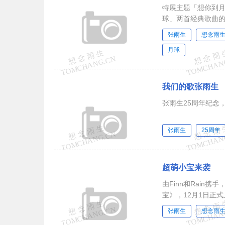
特展主题「想你到月球｜
球」两首经典歌曲的
适逢张雨生逝世...
张雨生
想念雨
月球
我们的歌张雨生
张雨生25周年纪念
张雨生
25周年
超萌小宝来袭
由Finn和Rain
宝》，12月1日正
张雨生
想念雨