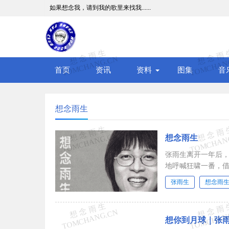
如果想念我，请到我的歌里来找我......
首页
资讯
资料
图集
音
想念雨生
想念雨生
张雨生离开一年后
地呼喊狂啸一番，借
张雨生
想念雨
想你到月球｜张雨生特