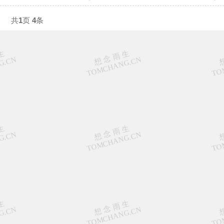
共
1
页
4
条