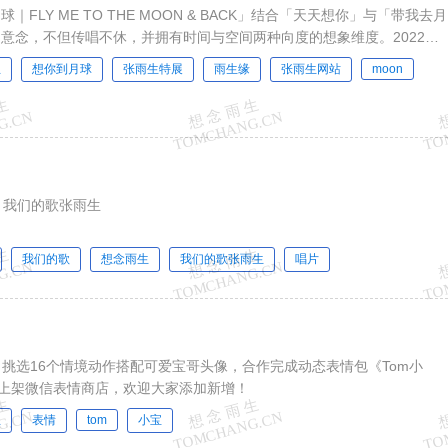
FLY ME TO THE MOON & BACK」结合「天天想你」与「带我去月
意念，不但传唱不休，并拥有时间与空间两种向度的想象维度。2022年
生
想你到月球
张雨生特展
雨生缘
张雨生网站
moon
，我们的歌张雨生
我们的歌
想念雨生
我们的歌张雨生
唱片
携手，挑选16个情境动作搭配可爱宝哥头像，合作完成动态表情包《Tom小
式上架微信表情商店，欢迎大家添加新增！
生
表情
tom
小宝