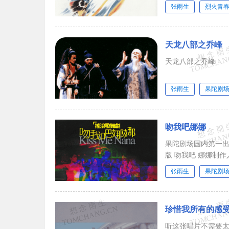
张雨生
烈火青
天龙八部之乔峰
天龙八部之乔峰
张雨生
果陀剧
吻我吧娜娜
果陀剧场国内第一出摇滚歌舞剧 火热加演 精选歌曲纪念版Live 
版 吻我吧 娜娜制
张雨生
果陀剧
珍惜我所有的感
听这张唱片不需要