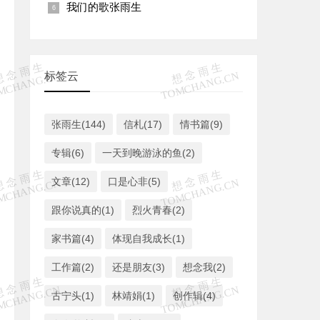
我们的歌张雨生
标签云
张雨生(144)
信札(17)
情书篇(9)
专辑(6)
一天到晚游泳的鱼(2)
文章(12)
口是心非(5)
跟你说真的(1)
烈火青春(2)
家书篇(4)
体现自我成长(1)
工作篇(2)
还是朋友(3)
想念我(2)
古宁头(1)
林靖娟(1)
创作辑(4)