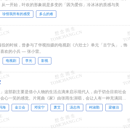
 从一开始，叶欢的形象就是多变的「因为爱你」冷冰冰的质感与美
珍惜我所有的感受
多么的难
在服役的时候，曾参与了华视拍摄的电视剧《六壮士》单元「古宁头」，饰
喜欢的小兵 — 张小雷。
电视剧
李光
影视
家
家」这部剧主要是借小人物的生活点滴来启示现代人，由于切合目前社会
众会心一笑的感觉。片尾曲《家》由张雨生演唱，会让人有一种充满回忆
家的感觉。
冯海
金士会
邓安宁
萧艾
汤志伟
柯淑勤
梁修治