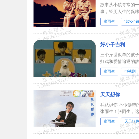
故事从小镇寻常的
事，经历人生的况
活，才恍然生命的美
张雨生
淡水小
好小子吉利
三个身世孤单的孩
打戏和爱情追逐的故事穿插
张雨生
电视剧
天天想你
我认识你 不假修饰
张雨生！张雨生，这
张雨生
天天想