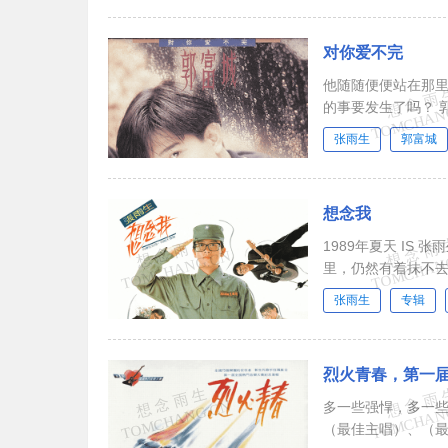
对你爱不完
他随随便便站在那里
张雨生
郭富城
想念我
1989年夏天 IS
里，仍然有着抹不
张雨生
专辑
烈火青春，第一
多一些强悍，多一些精
（最佳主唱）、（