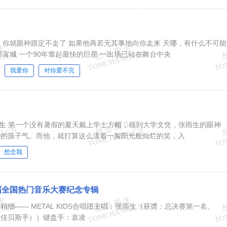
 你就眼种跟定不走了 如果他再若无其事地向你走来 天哪，有什么不可能
的事要发生了吗？ 郭富城 一个90年窜起最快的巨星 一出场已站在舞台中央
我爱你
对你爱不完
 张雨生 第一个没有暑假的夏天戴上学士方帽，领到大学文凭，张雨生的眼神
去的孩子气。而他，就打算这么漾着一脸阳光般灿烂的笑，入
想念我
届全国热门音乐大赛纪念专辑
细—— METAL KIDS合唱团主唱：张雨生（获奬：总决赛第一名、
最佳贝斯手））键盘手：袁凌