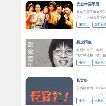
完全幸福手册
修车厂黑手康有维
册》，决定趁着小
张雨生
果陀剧
想念雨生
张雨生离开一年后
地呼喊狂啸一番，借
张雨生
想念雨
长官好
首播期间为1991年9
张雨生
电视剧