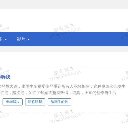
乐
影片
你听我
淡水登辉大道，张雨生车祸受伤严重到所有人不敢相信：这种事怎么会发生
他红过，黯沈过，又红了却始终坚持热情，纯真，正直的创作与生活
丰华唱片
听你听我
给雨生的歌