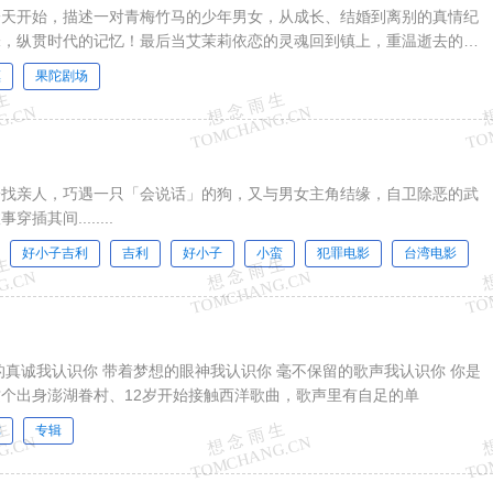
一天开始，描述一对青梅竹马的少年男女，从成长、结婚到离别的真情纪
味，纵贯时代的记忆！最后当艾茉莉依恋的灵魂回到镇上，重温逝去的生
好，「所有的事物都在运...
镇
果陀剧场
子找亲人，巧遇一只「会说话」的狗，又与男女主角结缘，自卫除恶的武
其间........
好小子吉利
吉利
好小子
小蛮
犯罪电影
台湾电影
的真诚我认识你 带着梦想的眼神我认识你 毫不保留的歌声我认识你 你是
个出身澎湖眷村、12岁开始接触西洋歌曲，歌声里有自足的单
你
专辑