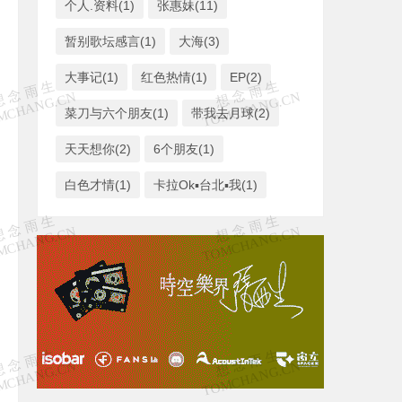
个人.资料(1)
张惠妹(11)
暂别歌坛感言(1)
大海(3)
大事记(1)
红色热情(1)
EP(2)
菜刀与六个朋友(1)
带我去月球(2)
天天想你(2)
6个朋友(1)
白色才情(1)
卡拉Ok▪台北▪我(1)