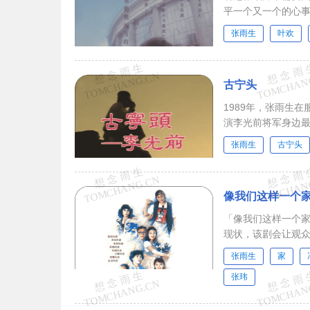
平一个又一个的心事
张雨生
叶欢
古宁头
1989年，张雨生
演李光前将军身边最
张雨生
古宁头
像我们这样一个
「像我们这样一个
现状，该剧会让观
的、温馨的、想念
张雨生
家
张玮