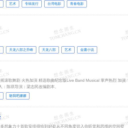
春
艺术
专辑发行
台湾电影
青春电影
场
天龙八部之乔峰
天龙八部
艺术
金庸小说
Band Musical 掌声热烈 加演
作人：陈琪导演：梁志民改编剧本、
场
吻我吧娜娜
受
太多想象力十首歌安排得恰到好处从不同角度切入你听觉和思维的空间熨