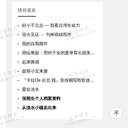
猜你喜欢
好小子立志 — 我看台湾生命力
浴火见证 － 为林靖娟而作
我的自我期许
雨仙果园：用对子女的爱孕育出甜美果实
起床偶感
超萌小宝来袭
『卡拉Ok‧台北‧我』宣传期写给歌迷的一封信
爱在淡水
张雨生个人档案资料
从淡水小镇走出来