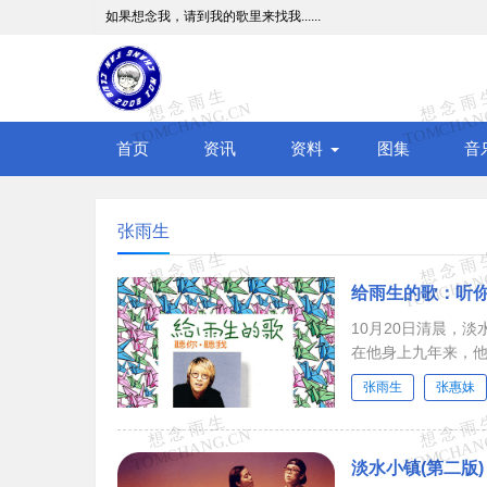
如果想念我，请到我的歌里来找我......
首页
资讯
资料
图集
音
张雨生
给雨生的歌：听
10月20日清晨，
在他身上九年来，
张雨生
张惠妹
淡水小镇(第二版)