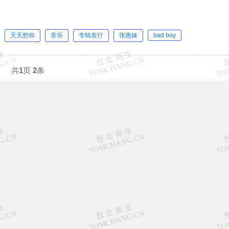
天天想你
音乐
专辑发行
张惠妹
bad boy
共
1
页
2
条