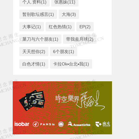
个人.资料(1)
张惠妹(11)
暂别歌坛感言(1)
大海(3)
大事记(1)
红色热情(1)
EP(2)
菜刀与六个朋友(1)
带我去月球(2)
天天想你(2)
6个朋友(1)
白色才情(1)
卡拉Ok▪台北▪我(1)