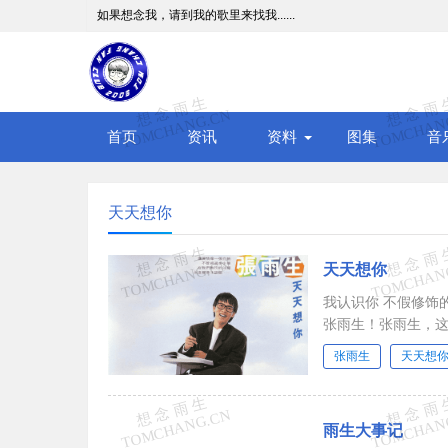
如果想念我，请到我的歌里来找我......
首页
资讯
资料
图集
音
天天想你
天天想你
我认识你 不假修饰
张雨生！张雨生，这
张雨生
天天想
雨生大事记