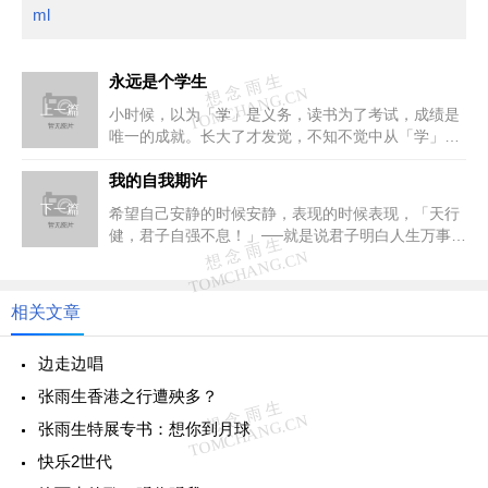
ml
永远是个学生
上一篇
小时候，以为「学」是义务，读书为了考试，成绩是
唯一的成就。长大了才发觉，不知不觉中从「学」得
到了太多的乐趣，这是目前为止...
我的自我期许
下一篇
希望自己安静的时候安静，表现的时候表现，「天行
健，君子自强不息！」──就是说君子明白人生万事起
伏之间的道理，所以可以知道...
相关文章
边走边唱
张雨生香港之行遭殃多？
张雨生特展专书：想你到月球
快乐2世代