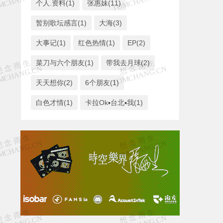
个人.资料(1)
张惠妹(11)
暂别歌坛感言(1)
大海(3)
大事记(1)
红色热情(1)
EP(2)
菜刀与六个朋友(1)
带我去月球(2)
天天想你(2)
6个朋友(1)
白色才情(1)
卡拉Ok▪台北▪我(1)