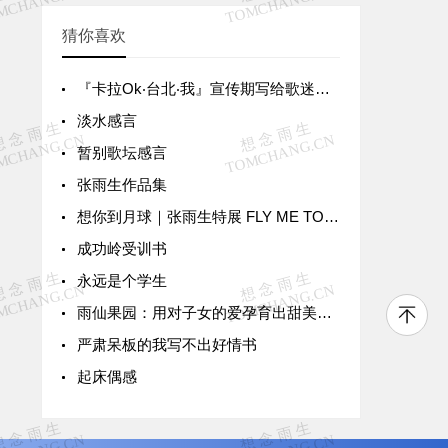
猜你喜欢
『卡拉Ok‧台北‧我』宣传期写给歌迷的一封信
淡水感言
暂别歌坛感言
张雨生作品集
想你到月球｜张雨生特展 FLY ME TO THE MOON & BACK
成功岭受训书
永远是个学生
雨仙果园：用对子女的爱孕育出甜美果实
严肃呆板的我写不出好情书
起床偶感