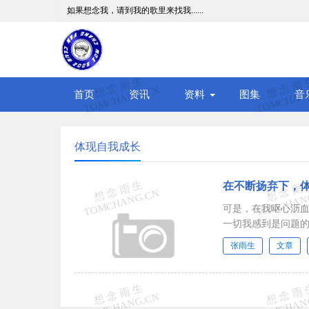
如果想念我，请到我的歌里来找我......
首页
资讯
资料
图集
音
体现自我成长
在不断扬弃下，
可是，在我呕心沥
一切我感到是问题
的价值；同时，莫忘
张雨生
文章