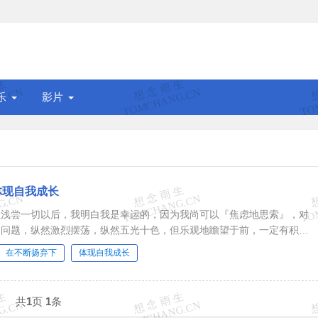
乐
影片
体现自我成长
血浅尝一切以后，我明白我是幸运的，因为我尚可以『焦虑地思索』，对
的问题，纵然激烈摆荡，纵然五光十色，但乐观地瞻望于前，一定有积极
了我们困恼疑惑之际，正...
在不断扬弃下
体现自我成长
共
1
页
1
条