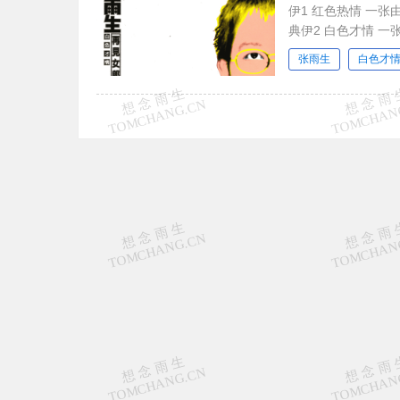
伊1 红色热情 一张由
典伊2 白色才情 
张雨生
白色才