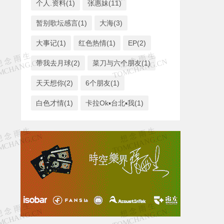
个人.资料(1)
张惠妹(11)
暂别歌坛感言(1)
大海(3)
大事记(1)
红色热情(1)
EP(2)
带我去月球(2)
菜刀与六个朋友(1)
天天想你(2)
6个朋友(1)
白色才情(1)
卡拉Ok▪台北▪我(1)