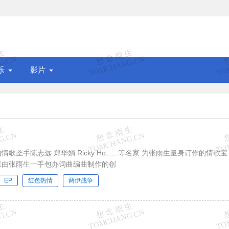
乐
影片
情歌圣手陈志远 郑华娟 Ricky Ho......等名家 为张雨生量身订作的情歌宝
一张由张雨生一手包办词曲编曲制作的创
EP
红色热情
两伊战争