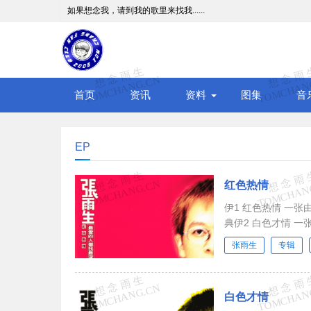
如果想念我，请到我的歌里来找我......
首页
资讯
资料
图集
音
EP
红色热情
伊1 红色热情 一张由
典伊2 白色才情 
张雨生
专辑
白色才情